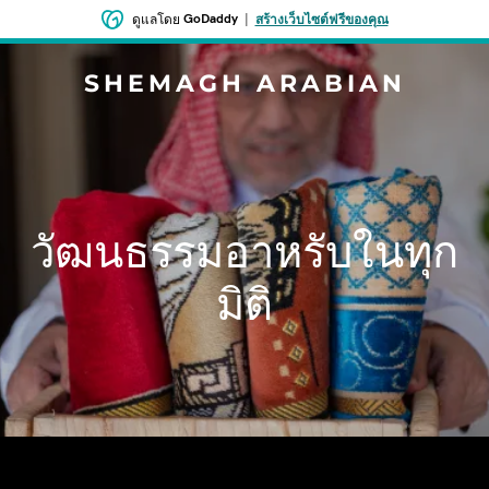
GoDaddy
|
ดูแลโดย
สร้างเว็บไซต์ฟรีของคุณ
SHEMAGH ARABIAN
วัฒนธรรมอาหรับในทุก
มิติ